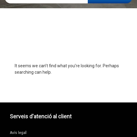
Bigues
Persiana
Nothing Found
Pérgola
Cintra
It seems we can’t find what you’re looking for. Perhaps
searching can help.
Serveis d'atenció al client
Avís lega
l