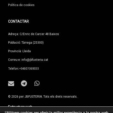
Política de cookies
CONTACTAR
Adreça: C/Enric de Carcer 48 Baixos
Població: Tàrrega (25300)
Provincià: Lleida
Correu-e: info@jbfusteria.cat
Tel:
Telefon: +34607369033
E-mail
Telegram
WhatsApp
© 2026 per JBFUSTERIA. Tots els drets reservats.
Estructura web
Utilitzem cookies per oferir la millor experiència a la nostra web.