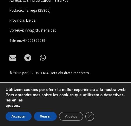
Adreça: C/Enric de Carcer 48 Baixos
Població: Tàrrega (25300)
Provincià: Lleida
Correu-e: info@jbfusteria.cat
Tel:
Telefon: +34607369033
E-mail
Telegram
WhatsApp
© 2026 per JBFUSTERIA. Tots els drets reservats.
Estructura web
Utilitzem cookies per oferir la millor experiència a la nostra web.
Pots aprendre mes sobre les cookies que utilitzem o desactivar-
Inici
les en les
Fusteria
ajustes
.
Portes
Mobles
Tanca el bàner de gal
Acceptar
Reusar
Ajustos
Alumini
Empresa
Contactar