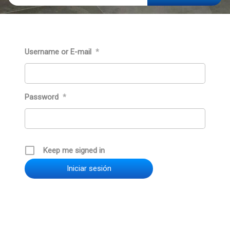
Iniciar
sessió
Username or E-mail
*
Password
*
Keep me signed in