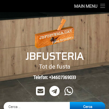
Inici
MAIN MENU
Skip
Portes
to
content
Mobles
Fusteria
JBFUSTERIA
Alumini
Contactar
Tot de fusta
Empresa
Telefon: +34607369033
Telephone:
E-mail
Telegram
WhatsApp
Cerca: