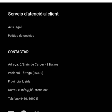
Serveis d'atenció al client
Avís lega
l
Política de cookies
CONTACTAR
Adreça: C/Enric de Carcer 48 Baixos
Població: Tàrrega (25300)
Provincià: Lleida
Correu-e: info@jbfusteria.cat
Tel:
Telefon: +34607369033